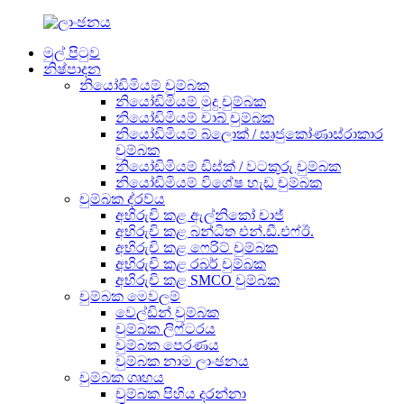
මුල් පිටුව
නිෂ්පාදන
නියෝඩිමියම් චුම්බක
නියෝඩිමියම් මුදු චුම්බක
නියෝඩිමියම් චාබ් චුම්බක
නියෝඩිමියම් බ්ලොක් / සෘජුකෝණාස්රාකාර
චුම්බක
නියෝඩිමියම් ඩිස්ක් / වටකුරු චුම්බක
නියෝඩිමියම් විශේෂ හැඩ චුම්බක
චුම්බක ද්රව්ය
අභිරුචි කළ ඇල්නිකෝ චාජ්
අභිරුචි කළ බන්ධිත එන්.ඩී.එෆ්ඊ.
අභිරුචි කළ ෆෙරිට් චුම්බක
අභිරුචි කළ රබර් චුම්බක
අභිරුචි කළ SMCO චුම්බක
චුම්බක මෙවලම්
වෙල්ඩින් චුම්බක
චුම්බක ලිෆ්ටරය
චුම්බක පෙරණය
චුම්බක නාම ලාංඡනය
චුම්බක ගෘහය
චුම්බක පිහිය දරන්නා