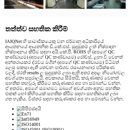
තත්ත්ව සහතික කිරීම්
IAIQNet හි සාමාජිකයෙකු වන ජර්මානු අධිකාරියේ
ආයතනයේ ආයතනික ඩී.කේ.එස්. සුදුසුකම් ලත් නිෂ්පාදන
නිෂ්පාදනය කිරීම සඳහා අයි.කේ.පී. ROHS හි (අපගේ QC
කණ්ඩායම) (අපගේ QC කණ්ඩායම) රෝච්ස්, ළඟා වී වෙනත්
අන්තරායකර ද්රව්ය මගින් (අපගේ QC කණ්ඩායම) විධිමත්
ලෙස සකසා ඇති තෙවන පාර්ශව රසායනාගාර පරීක්ෂණ
වලදී, ප්රති results ල සුදුසුකම් ලබා ඇති අතර අදාළ නියෝගවල
අවශ්යතා සපුරාලයි. අවකාශය සීමිතයි, කරුණාකර වෙනත්
සහතික තහවුරු කිරීමට කරුණාකර අප හා සම්බන්ධ වන්න.
ඒ අතරම, අපගේ සමාගමට ඔබගේ අවශ්යතා අනුව සහතික
එකක් හෝ කිහිපයක් සහතික කිරීම සඳහා සහතිකයක් ලබා
ගත හැකිය. විස්තර සඳහා කරුණාකර අප හා සම්බන්ධ වන්න.