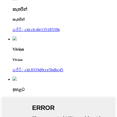
කැතරින්
කැතරින්
සජීවී: .cid.cfc4fe13518559b
Vivian
Vivian
සජීවී: .cid.8319d9cce5bdbc45
ඉහළට