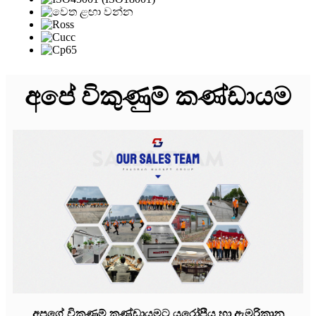
අපේ විකුණුම් කණ්ඩායම
අපගේ විකුණුම් කණ්ඩායමට යුරෝපීය හා ඇමරිකානු