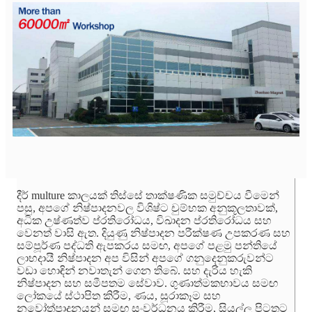
දීර් multure කාලයක් තිස්සේ තාක්ෂණික සමුච්චය වීමෙන්
පසු, අපගේ නිෂ්පාදනවල විශිෂ්ට චුම්භක අනුකූලතාවක්,
අධික උෂ්ණත්ව ප්රතිරෝධය, විඛාදන ප්රතිරෝධය සහ
වෙනත් වාසි ඇත. දියුණු නිෂ්පාදන පරීක්ෂණ උපකරණ සහ
සම්පූර්ණ පද්ධති ඇපකරය සමඟ, අපගේ පළමු පන්තියේ
ලාභදායී නිෂ්පාදන අප විසින් අපගේ ගනුදෙනුකරුවන්ට
වඩා හොඳින් නවාතැන් ගෙන තිබේ. සහ දැරිය හැකි
නිෂ්පාදන සහ සමීපතම සේවාව. ගුණාත්මකභාවය සමඟ
ලෝකයේ ස්ථාපිත කිරීම, ණය, සූරාකෑම සහ
නවෝත්පාදනයන් සමඟ සංවර්ධනය කිරීම, සියල්ල පිටතට