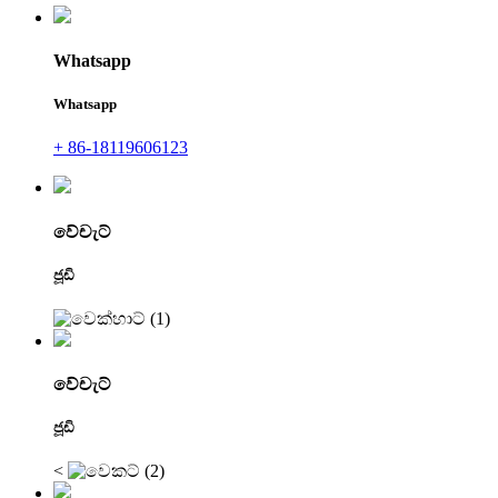
Whatsapp
Whatsapp
+ 86-18119606123
වේචැට්
ජූඩි
වේචැට්
ජූඩි
<