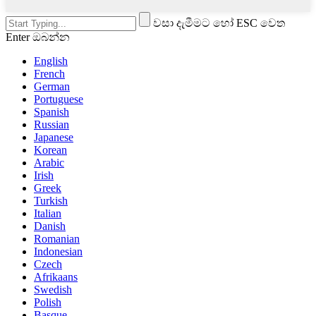
වසා දැමීමට හෝ ESC වෙත
Enter ඔබන්න
English
French
German
Portuguese
Spanish
Russian
Japanese
Korean
Arabic
Irish
Greek
Turkish
Italian
Danish
Romanian
Indonesian
Czech
Afrikaans
Swedish
Polish
Basque