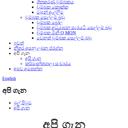
ශීතකරණ චුම්බකය
චුම්බක කොක්ක
මසුන් ඇල්ලීම
චුම්බක සෙල්ලම් බඩු
චුම්බක බෝල
චුම්බක අධ්යාපන සැරයටි සෙල්ලම් බඩු
චුම්බක මිනි Q MON
වෙනත් චුම්බක සෙල්ලම් බඩු
පුවත්
නිතර අසනු ලබන ප්රශ්න
අපි ගැන
අපි ගැන
කර්මාන්තශාලා සංචාරය
අපව අමතන්න
English
අපි ගැන
මුල් පිටුව
අපි ගැන
අපි ගැන