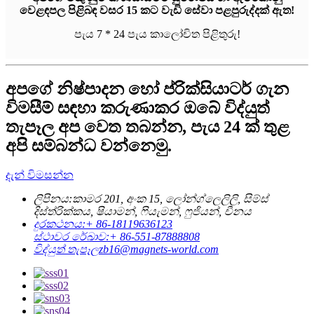
වෙළඳපල පිළිබඳ වසර 15 කට වැඩි සේවා පළපුරුද්දක් ඇත!
පැය 7 * 24 පැය කාලෝචිත පිළිතුරු!
අපගේ නිෂ්පාදන හෝ ප්රික්සියාටර් ගැන
විමසීම් සඳහා කරුණාකර ඔබේ විද්යුත්
තැපෑල අප වෙත තබන්න, පැය 24 ක් තුළ
අපි සම්බන්ධ වන්නෙමු.
දැන් විමසන්න
ලිපිනය:
කාමර 201, අංක 15, ලෝන්ග්ලෙලිලි, සිම්ස්
දිස්ත්රික්කය, ෂියාමන්, ෆියැමන්, ෆුජියන්, චීනය
දුරකථනය:
+ 86-18119636123
ස්ථාවර රේඛාව:
+ 86-551-87888808
විද්යුත් තැපෑල
zb16@magnets-world.com