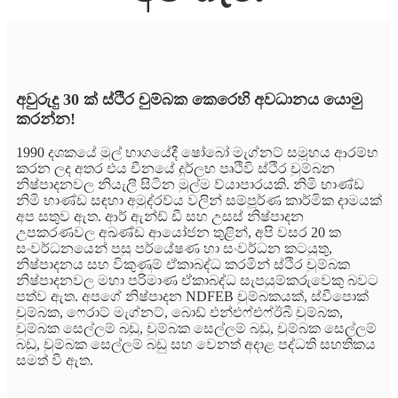
අවුරුදු 30 ක් ස්ථිර චුම්බක කෙරෙහි අවධානය යොමු
කරන්න!
1990 දශකයේ මුල් භාගයේදී ෂෝබෝ මැග්නට් සමූහය ආරම්භ
කරන ලද අතර එය චීනයේ දුර්ලභ පෘථිවි ස්ථිර චුම්බන
නිෂ්පාදනවල නියැලී සිටින මුල්ම ව්යාපාරයකි. නිමි භාණ්ඩ
නිමි භාණ්ඩ සඳහා අමුද්රව්ය වලින් සම්පූර්ණ කාර්මික දාමයක්
අප සතුව ඇත. ආර් ඇන්ඩ් ඩී සහ උසස් නිෂ්පාදන
උපකරණවල අඛණ්ඩ ආයෝජන තුළින්, අපි වසර 20 ක
සංවර්ධනයෙන් පසු පර්යේෂණ හා සංවර්ධන කටයුතු,
නිෂ්පාදනය සහ විකුණුම් ඒකාබද්ධ කරමින් ස්ථිර චුම්බක
නිෂ්පාදනවල මහා පරිමාණ ඒකාබද්ධ සැපයුම්කරුවෙකු බවට
පත්ව ඇත. අපගේ නිෂ්පාදන NDFEB චුම්බකයක්, ස්වීපොක්
චුම්බක, ෆෙරාට් මැග්නට්, බොඩ් එන්එෆ්එෆ්ඊබී චුම්බක,
චුම්බක සෙල්ලම් බඩු, චුම්බක සෙල්ලම් බඩු, චුම්බක සෙල්ලම්
බඩු, චුම්බක සෙල්ලම් බඩු සහ වෙනත් අදාළ පද්ධති සහතිකය
සමත් වී ඇත.