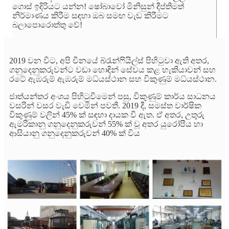
ගොස් ඉදිරියට යන්න! ෂෝබාවෝ මිනිසුන් දීප්තිමත්
නිර්මාණය කිරීම සඳහා ඔබ සමඟ වැඩ කිරීමට
බලාපොරොත්තු වේ!
2019 වන විට, අපි චීනයේ බ්රැන්ෆියිල්ස් පිහිටුවා ඇති අතර,
ගනුදෙනුකරුවන්ට වඩා හොඳින් සේවය කළ හැකියාවන් සහ
රටේ ඇඹරුම් ඇඹරුම් මධ්යස්ථාන සහ විකුණුම් මධ්යස්ථාන.
ජාත්යන්තර අංශය පිහිටුවීමෙන් පසු, විකුණුම් කාර්ය සාධනය
වසරින් වසර වැඩි වෙමින් පවතී. 2019 දී, සමස්ත වාර්ෂික
විකුණුම් වලින් 45% ක් සඳහා දායක වී ඇත. ඒ අතර, උතුරු
ඇමරිකානු ගනුදෙනුකරුවන් 55% ක් වූ අතර යුරෝපීය හා
ආසියානු ගනුදෙනුකරුවන් 40% ක් විය