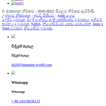
© ප්රකාශන හිමිකම - 2010-2022: සියලුම හිමිකම් ඇවිරිණි.
උණුසුම් නිෂ්පාදන
-
අඩවි සිතියම
-
Amp ජංගම
ෆෙරිට් චුම්බක
,
මිලදී ගැනීමට ඇති ශක්තිමත්ම චුම්බකය
,
අභිරුචි
කරන ලද චුම්බක
,
Ndfeb
,
නියෝඩිමියම් යකඩ බෝරෝන්
,
6mm x
3mm වටකුරු නියෝඩිම් චුම්බක
,
විද්යුත් තැපෑල
විද්යුත් තැපෑල
zb16@magnets-world.com
Whatsapp
Whatsapp
+ 86-18119636123