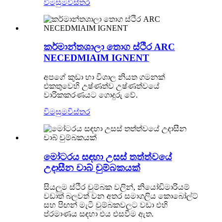
විමසුම
විස්තර
කර්මාන්තශාලා තොග ස්ථිර ARC
NECEDMIAIM IGNENT
අපගේ කුඩා හා විශාල නියත ගමනක්
එකතුවෙහි උෂ්ණත්ව උෂ්ණත්වයේ
වාරිකකරණයට ගොදුරු වේ.
විමසුම
විස්තර
මෝටරය සඳහා උසස් තත්ත්වයේ
උදාසීන චාබ් චුම්බකයක්
සියලුම ස්ථිර චුම්බක වලින්, නියෝඩිමාරියම්
වඩාත් බලවත් වන අතර සමාගලිය කොබෝල්ට්
සහ පිඟන් මැටි චුම්බකවලට වඩා එහි
ප්රමාණය සඳහා එය එසවීම ඇත.