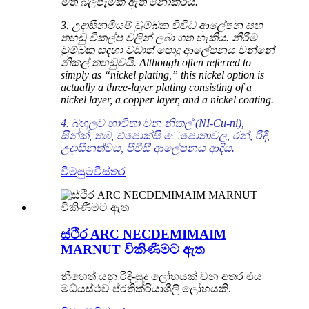
මත බලපෑමක් ඇති නොකරයි.
3. උදාසීනමියම් චුම්බක විවිධ ආලේපන සහ
තහඩු විකල්ප වලින් ලබා ගත හැකිය. නීරිම්
චුම්බක සඳහා වඩාත් පොදු ආලේපනය වන්නේ
නිකල් තහඩුවයි. Although often referred to
simply as “nickel plating,” this nickel option is
actually a three-layer plating consisting of a
nickel layer, a copper layer, and a nickel coating.
4. බහුලව භාවිතා වන නිකල් (NI-Cu-ni),
සින්ක්, තඹ, එපොක්සි ෙපොතාවල, රන්, රිදී,
උදාසීනත්වය, පීවීසී ආලේපනය ආදිය.
විමසුම
විස්තර
ස්ථිර ARC NECDEMIMAIM
MARNUT විකිණීමට ඇත
නීහෙත් යනු රිදී-සුදු ලෝහයක් වන අතර එය
මධ්යස්ථව ප්රතික්රියාශීලී ලෝහයකි.