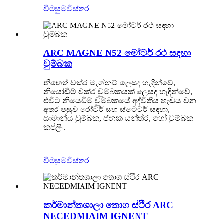
විමසුම
විස්තර
ARC MAGNE N52 මෝටර් රථ සඳහා
චුම්බක
නීහෙත් වක්ර මැග්නට් ලෙසද හැඳින්වේ,
නියෝඩිම් වක්ර චුම්බකයක් ලෙසද හැඳින්වේ,
එවිට නියෙඩිම් චුම්බකයේ අද්විතීය හැඩය වන
අතර පසුව රෝටර් සහ ස්ටෙටර් සඳහා,
සාමාන්ය චුම්බක, ජනක යන්ත්ර, හෝ චුම්බක
කප්ලිං.
විමසුම
විස්තර
කර්මාන්තශාලා තොග ස්ථිර ARC
NECEDMIAIM IGNENT