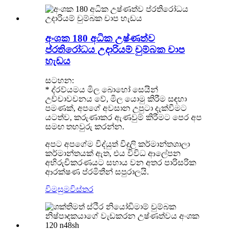
අංශක 180 අධික උෂ්ණත්ව
ප්රතිරෝධය උදාරියම් චුම්බක චාප
හැඩය
සටහන:
* ද්රව්යමය මිල බොහෝ සෙයින්
උච්චාවචනය වේ, මිල යොමු කිරීම සඳහා
පමණක්, අපගේ අවසාන උපුටා දැක්වීමට
යටත්ව, කරුණාකර ඇණවුම් කිරීමට පෙර අප
සමඟ තහවුරු කරන්න.
අපට අපගේම විද්යුත් විදුලි කර්මාන්තශාලා
කර්මාන්තයක් ඇත, එය විවිධ ආලේපන
අභිරුචිකරණයට සහාය වන අතර පාරිසරික
ආරක්ෂණ ප්රමිතීන් සපුරාලයි.
විමසුම
විස්තර