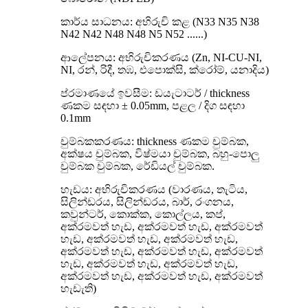
කාර්ය සාධනය: අභිරුචි කළ (N33 N35 N38
N42 N42 N48 N48 N5 N52 ......)
ආලේපනය: අභිරුචිකරණය (Zn, NI-CU-NI,
NI, රන්, රිදී, තඹ, එපොක්සි, ක්රෝම්, යනාදිය)
ප්රමාණයේ ඉවසීම: ඩයැටාටර් / thickness
ණකම සඳහා ± 0.05mm, පළල / දිග සඳහා
0.1mm
චුම්බකකරණය: thickness ණකම චුම්බක,
අක්ෂය චුම්බක, විෂ්මයා චුම්බක, බහු-පොලු
චුම්බක චුම්බක, රේඩියල් චුම්බක.
හැඩය: අභිරුචිකරණය (වාරණය, තැටිය,
සිලින්ඩරය, සිලින්ඩරය, බාර්, රංගනය,
කවුන්ටර්, කොක්ක, කොල්ලය, කප්,
අක්රමවත් හැඩ, අක්රමවත් හැඩ, අක්රමවත්
හැඩ, අක්රමවත් හැඩ, අක්රමවත් හැඩ,
අක්රමවත් හැඩ, අක්රමවත් හැඩ, අක්රමවත්
හැඩ, අක්රමවත් හැඩ, අක්රමවත් හැඩ,
අක්රමවත් හැඩ, අක්රමවත් හැඩ, අක්රමවත්
හැඩැති)