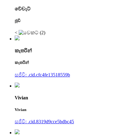
වේචැට්
ජූඩි
<
කැතරින්
කැතරින්
සජීවී: .cid.cfc4fe13518559b
Vivian
Vivian
සජීවී: .cid.8319d9cce5bdbc45