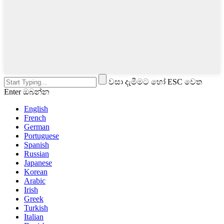
වසා දැමීමට හෝ ESC වෙත
Enter ඔබන්න
English
French
German
Portuguese
Spanish
Russian
Japanese
Korean
Arabic
Irish
Greek
Turkish
Italian