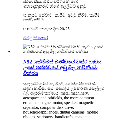
ප්රමාණය: විවිධ වර්ගයන් හෝ
ගනුදෙනුකරුවන්ගේ ඉල්ලීමට අනුව
සැකසුම් සේවාව: කැපීම, අච්චු කිරීම, කැපීම,
පන්ච් කිරීම
භාරදීමේ කාලය: දින 20-25
විමසුම
විස්තර
N52 ශක්තිමත් ඛණ්ඩයේ වක්ර හැඩය
උසස් තත්ත්වයේ අඩු මිල නවීනියම්
චක්රය
ඉලෙක්ට්රොනික, විදුලි යන්ත්රෝපකරණ
සඳහා භාවිතා වේ. වෛද්ය උපකරණ සෙල්ලම්
බඩු ඇසුරුම්කරණය. metal machinery,
aerospace and othfields, the more common
ermanent magnet motor, speaker, magnetic
separator, computer disk drive,
householdappliances, digital cameras, mobile
phones, stationery, handicrafts, magnetic