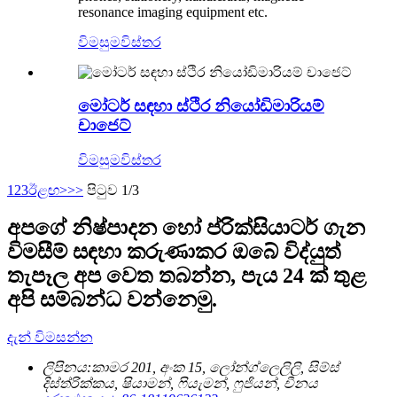
resonance imaging equipment etc.
විමසුම
විස්තර
මෝටර් සඳහා ස්ථිර නියෝඩිමාරියම්
චාජෙට්
විමසුම
විස්තර
1
2
3
ඊළඟ>
>>
පිටුව 1/3
අපගේ නිෂ්පාදන හෝ ප්රික්සියාටර් ගැන
විමසීම් සඳහා කරුණාකර ඔබේ විද්යුත්
තැපෑල අප වෙත තබන්න, පැය 24 ක් තුළ
අපි සම්බන්ධ වන්නෙමු.
දැන් විමසන්න
ලිපිනය:
කාමර 201, අංක 15, ලෝන්ග්ලෙලිලි, සිම්ස්
දිස්ත්රික්කය, ෂියාමන්, ෆියැමන්, ෆුජියන්, චීනය