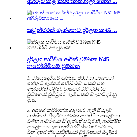
අභිරුචි කළ කර්මාන්තශාලා තොග ...
කවුන්ටරක් මැග්නෙට් දුර්ලභ කණ ...
දුර්ලභ පෘථිවිය ආර්ක් චුම්බක N45
නවෝහිමියම් චුම්බක
1. නියෙදෙමියම් චුම්බක ප්රධාන වශයෙන්
හේතු වී ඇත්තේ නීෝටමම්, යකඩ සහ
බෝරෝන් වලින්. වාතයට නිරාවරණය
වුවහොත් චුට්ටුවේ ඇති යකඩ මලකඩ දමනු
ඇත.
2. අපගේ කර්මාන්ත ශාලාවේ ඇති සියලුම
ශක්තිමත් නියුඩිම් චුම්බක ආරක්ෂිත ආලේපන
වලින් ආවරණය වී ඇත්තේ එබැවිනි, ආරක්ෂිත
ආලේපනය ඉතා තුනී (මයික්රොන් මට්ටම)
වන අතර නියෝඩිනියෝ චුම්බකයේ මැලියම්