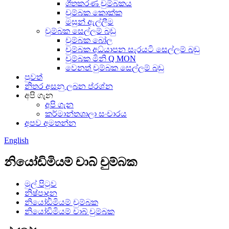
ශීතකරණ චුම්බකය
චුම්බක කොක්ක
මසුන් ඇල්ලීම
චුම්බක සෙල්ලම් බඩු
චුම්බක බෝල
චුම්බක අධ්යාපන සැරයටි සෙල්ලම් බඩු
චුම්බක මිනි Q MON
වෙනත් චුම්බක සෙල්ලම් බඩු
පුවත්
නිතර අසනු ලබන ප්රශ්න
අපි ගැන
අපි ගැන
කර්මාන්තශාලා සංචාරය
අපව අමතන්න
English
නියෝඩිමියම් චාබ් චුම්බක
මුල් පිටුව
නිෂ්පාදන
නියෝඩිමියම් චුම්බක
නියෝඩිමියම් චාබ් චුම්බක