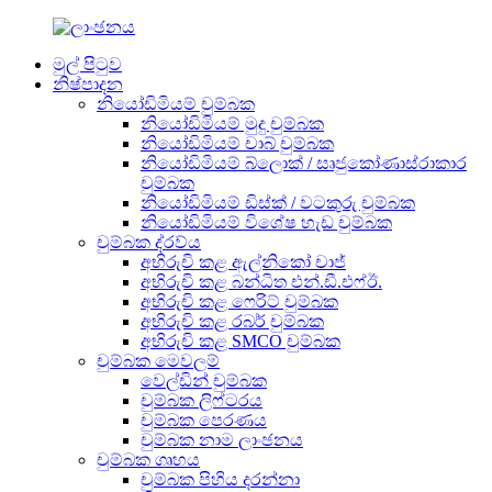
මුල් පිටුව
නිෂ්පාදන
නියෝඩිමියම් චුම්බක
නියෝඩිමියම් මුදු චුම්බක
නියෝඩිමියම් චාබ් චුම්බක
නියෝඩිමියම් බ්ලොක් / සෘජුකෝණාස්රාකාර
චුම්බක
නියෝඩිමියම් ඩිස්ක් / වටකුරු චුම්බක
නියෝඩිමියම් විශේෂ හැඩ චුම්බක
චුම්බක ද්රව්ය
අභිරුචි කළ ඇල්නිකෝ චාජ්
අභිරුචි කළ බන්ධිත එන්.ඩී.එෆ්ඊ.
අභිරුචි කළ ෆෙරිට් චුම්බක
අභිරුචි කළ රබර් චුම්බක
අභිරුචි කළ SMCO චුම්බක
චුම්බක මෙවලම්
වෙල්ඩින් චුම්බක
චුම්බක ලිෆ්ටරය
චුම්බක පෙරණය
චුම්බක නාම ලාංඡනය
චුම්බක ගෘහය
චුම්බක පිහිය දරන්නා