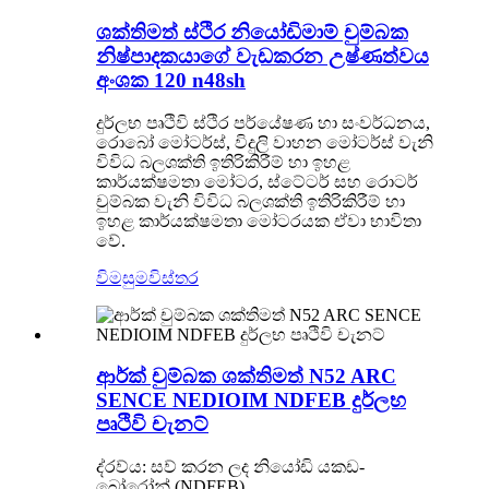
ශක්තිමත් ස්ථිර නියෝඩිමාම් චුම්බක
නිෂ්පාදකයාගේ වැඩකරන උෂ්ණත්වය
අංශක 120 n48sh
දුර්ලභ පෘථිවි ස්ථිර පර්යේෂණ හා සංවර්ධනය,
රොබෝ මෝටර්ස්, විදුලි වාහන මෝටර්ස් වැනි
විවිධ බලශක්ති ඉතිරිකිරීම් හා ඉහළ
කාර්යක්ෂමතා මෝටර, ස්ටේටර් සහ රොටර්
චුම්බක වැනි විවිධ බලශක්ති ඉතිරිකිරීම් හා
ඉහළ කාර්යක්ෂමතා මෝටරයක ඒවා භාවිතා
වේ.
විමසුම
විස්තර
ආර්ක් චුම්බක ශක්තිමත් N52 ARC
SENCE NEDIOIM NDFEB දුර්ලභ
පෘථිවි චැනට්
ද්රව්ය: සව් කරන ලද නියෝඩි යකඩ-
බෝරෝන් (NDFEB)