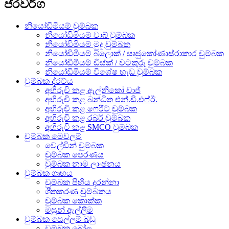
ප්රවර්ග
නියෝඩිමියම් චුම්බක
නියෝඩිමියම් චාබ් චුම්බක
නියෝඩිමියම් මුදු චුම්බක
නියෝඩිමියම් බ්ලොක් / සෘජුකෝණාස්රාකාර චුම්බක
නියෝඩිමියම් ඩිස්ක් / වටකුරු චුම්බක
නියෝඩිමියම් විශේෂ හැඩ චුම්බක
චුම්බක ද්රව්ය
අභිරුචි කළ ඇල්නිකෝ චාජ්
අභිරුචි කළ බන්ධිත එන්.ඩී.එෆ්ඊ.
අභිරුචි කළ ෆෙරීට් චුම්බක
අභිරුචි කළ රබර් චුම්බක
අභිරුචි කළ SMCO චුම්බක
චුම්බක මෙවලම්
වෙල්ඩින් චුම්බක
චුම්බක පෙරණය
චුම්බක නාම ලාංඡනය
චුම්බක ගෘහය
චුම්බක පිහිය දරන්නා
ශීතකරණ චුම්බකය
චුම්බක කොක්ක
මසුන් ඇල්ලීම
චුම්බක සෙල්ලම් බඩු
චුම්බක බෝල