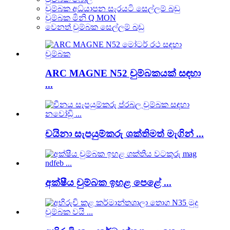
චුම්බක අධ්යාපන සැරයටි සෙල්ලම් බඩු
චුම්බක මිනි Q MON
වෙනත් චුම්බක සෙල්ලම් බඩු
ARC MAGNE N52 චුම්බකයක් සඳහා
...
චයිනා සැපයුම්කරු ශක්තිමත් මැගින් ...
අක්ෂීය චුම්බක ඉහළ පෙළේ ...