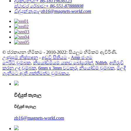
දුරකථනය:
+ 86-18119636123
ස්ථාවර රේඛාව:
+ 86-551-87888808
විද්යුත් තැපෑල
zb16@magnets-world.com
© ප්රකාශන හිමිකම - 2010-2022: සියලුම හිමිකම් ඇවිරිණි.
උණුසුම් නිෂ්පාදන
-
අඩවි සිතියම
-
Amp ජංගම
ෆෙරිට් චුම්බක
,
නියෝඩිමියම් යකඩ බෝරෝන්
,
Ndfeb
,
අභිරුචි
කරන ලද චුම්බක
,
6mm x 3mm වටකුරු නියෝඩිම් චුම්බක
,
මිලදී
ගැනීමට ඇති ශක්තිමත්ම චුම්බකය
,
විද්යුත් තැපෑල
විද්යුත් තැපෑල
zb16@magnets-world.com