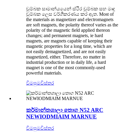
චුම්බක සාමාන්යයෙන් ස්ථිර චුම්බක සහ මෘදු
චුම්බක ලෙස වර්ගීකරණය කර ඇත. Most of
the materials as magnetizer and electromagnets
are soft magnets, the polarity thereof varies as the
polarity of the magnetic field applied thereon
changes; and permanent magnets, ie hard
magnets, are magnets capable of keeping their
magnetic properties for a long time, which are
not easily demagnetized, and are not easily
magnetized, either. Therefore, no matter in
industrial production or in daily life, a hard
magnet is one of the most commonly-used
powerful materials.
විමසුම
විස්තර
කර්මාන්තශාලා තොග N52 ARC
NEWIODMIAIM MARNUE
විමසුම
විස්තර