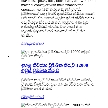
like nails, spikes, nuts, bolts, cans, and wire from
material conveyor with maintenance-free
operation. ඔබගේ යෙදුම කුමක් වුවත්,
චුම්බකයක් යනු ඔබේ අපද්රව්ය ප්රවාහයෙන්
එම අනවශ්ය ෆෙරස් ලෝහ ඉවත් කිරීම සඳහා
අඩු වියදම් ක්රමයක් වේ. ඔවුන්ට ඉතා සුළු
නඩත්තු කිරීමක් අවශ්ය වන අතර නිසි
සැලකිල්ලෙන් වසර ගණනාවක් පැවතිය
හැකිය.
විමසුම
විස්තර
ඉහළ තීව්රතා චුම්බක තීරුව 12000
ගවුස් චුම්බක තීරුව
චුම්බක නල (චුම්බක බෙබ්ස් (චුම්බක බෙදුම්,
චුම්බක සිලින්ඩර, චුම්බක කාට්රිජ් සහ නිමාව
චුම්බක හෝ නිමාව
විමසුම
විස්තර