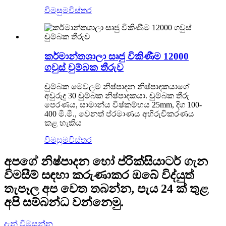
විමසුම
විස්තර
කර්මාන්තශාලා සෘජු විකිණීම 12000
ගවුස් චුම්බක තීරුව
චුම්බක මෙවලම් නිෂ්පාදන නිෂ්පාදකයාගේ
අවුරුදු 30 චුම්බක නිෂ්පාදකයා. චුම්බක තීරු
පෙරණය, සාමාන්ය විෂ්කම්භය 25mm, දිග 100-
400 මි.මී., වෙනත් ප්රමාණය අභිරුචිකරණය
කළ හැකිය
විමසුම
විස්තර
අපගේ නිෂ්පාදන හෝ ප්රික්සියාටර් ගැන
විමසීම් සඳහා කරුණාකර ඔබේ විද්යුත්
තැපෑල අප වෙත තබන්න, පැය 24 ක් තුළ
අපි සම්බන්ධ වන්නෙමු.
දැන් විමසන්න