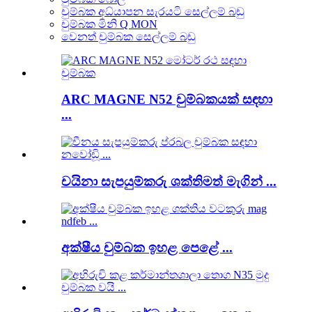
චුම්බක අධ්යාපන සැරයටි සෙල්ලම් බඩු
චුම්බක මිනි Q MON
වෙනත් චුම්බක සෙල්ලම් බඩු
ARC MAGNE N52 චුම්බකයක් සඳහා
...
චයිනා සැපයුම්කරු ශක්තිමත් මැගින් ...
අක්ෂීය චුම්බක ඉහළ පෙළේ ...