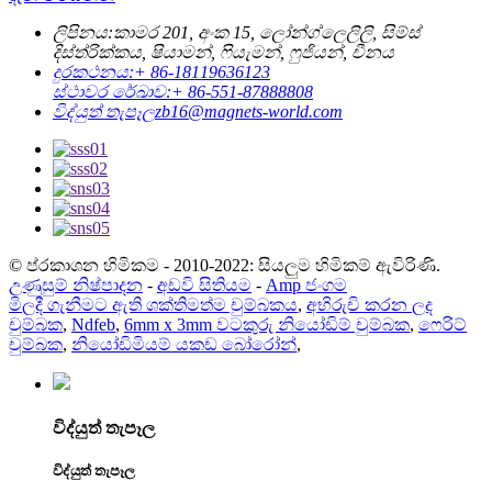
ලිපිනය:
කාමර 201, අංක 15, ලෝන්ග්ලෙලිලි, සිම්ස්
දිස්ත්රික්කය, ෂියාමන්, ෆියැමන්, ෆුජියන්, චීනය
දුරකථනය:
+ 86-18119636123
ස්ථාවර රේඛාව:
+ 86-551-87888808
විද්යුත් තැපෑල
zb16@magnets-world.com
© ප්රකාශන හිමිකම - 2010-2022: සියලුම හිමිකම් ඇවිරිණි.
උණුසුම් නිෂ්පාදන
-
අඩවි සිතියම
-
Amp ජංගම
මිලදී ගැනීමට ඇති ශක්තිමත්ම චුම්බකය
,
අභිරුචි කරන ලද
චුම්බක
,
Ndfeb
,
6mm x 3mm වටකුරු නියෝඩිම් චුම්බක
,
ෆෙරිට්
චුම්බක
,
නියෝඩිමියම් යකඩ බෝරෝන්
,
විද්යුත් තැපෑල
විද්යුත් තැපෑල