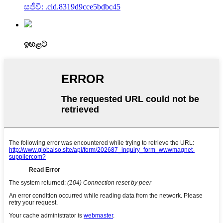
සජීවී: .cid.8319d9cce5bdbc45
ඉහළට