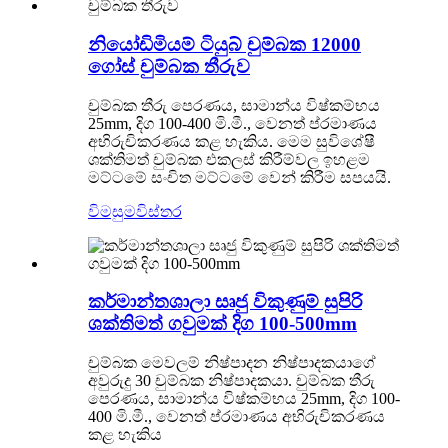
නියෝඩිමියම් ටියුබ් චුම්බක 12000
ගෝස් චුම්බක තීරුව
චුම්බක තීරු පෙරණය, සාමාන්ය විෂ්කම්භය
25mm, දිග 100-400 මි.මී., වෙනත් ප්රමාණය
අභිරුචිකරණය කළ හැකිය. මෙම සුවිශේෂී
ශක්තිමත් චුම්බක එකලස් කිරීම්වල ඉහළම
මට්ටමේ සංචිත මට්ටමේ වෙන් කිරීම සපයයි.
විමසුම
විස්තර
කර්මාන්තශාලා සෘජු විකුණුම් සුපිරි
ශක්තිමත් ගවුමක් දිග 100-500mm
චුම්බක මෙවලම් නිෂ්පාදන නිෂ්පාදකයාගේ
අවුරුදු 30 චුම්බක නිෂ්පාදකයා. චුම්බක තීරු
පෙරණය, සාමාන්ය විෂ්කම්භය 25mm, දිග 100-
400 මි.මී., වෙනත් ප්රමාණය අභිරුචිකරණය
කළ හැකිය