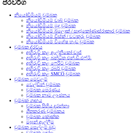
ප්රවර්ග
නියෝඩිමියම් චුම්බක
නියෝඩිමියම් චාබ් චුම්බක
නියෝඩිමියම් මුදු චුම්බක
නියෝඩිමියම් බ්ලොක් / සෘජුකෝණාස්රාකාර චුම්බක
නියෝඩිමියම් ඩිස්ක් / වටකුරු චුම්බක
නියෝඩිමියම් විශේෂ හැඩ චුම්බක
චුම්බක ද්රව්ය
අභිරුචි කළ ඇල්නිකෝ චාජ්
අභිරුචි කළ බන්ධිත එන්.ඩී.එෆ්ඊ.
අභිරුචි කළ ෆෙරීට් චුම්බක
අභිරුචි කළ රබර් චුම්බක
අභිරුචි කළ SMCO චුම්බක
චුම්බක මෙවලම්
වෙල්ඩින් චුම්බක
චුම්බක පෙරණය
චුම්බක නාම ලාංඡනය
චුම්බක ගෘහය
චුම්බක පිහිය දරන්නා
ශීතකරණ චුම්බකය
චුම්බක කොක්ක
මසුන් ඇල්ලීම
චුම්බක සෙල්ලම් බඩු
චුම්බක බෝල