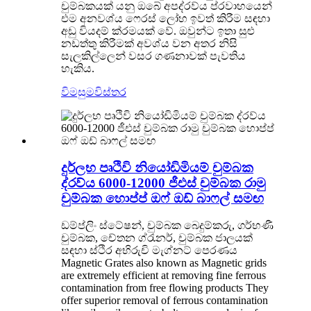
චුම්බකයක් යනු ඔබේ අපද්රව්ය ප්රවාහයෙන්
එම අනවශ්ය ෆෙරස් ලෝහ ඉවත් කිරීම සඳහා
අඩු වියදම් ක්රමයක් වේ. ඔවුන්ට ඉතා සුළු
නඩත්තු කිරීමක් අවශ්ය වන අතර නිසි
සැලකිල්ලෙන් වසර ගණනාවක් පැවතිය
හැකිය.
විමසුම
විස්තර
දුර්ලභ පෘථිවි නියෝඩිමියම් චුම්බක
ද්රව්ය 6000-12000 ජීඑස් චුම්බක රාමු
චුම්බක හොප්ප් ඔෆ් ඔඩ් බාෆල් සමඟ
ඩම්ප්ලිං ස්ටේෂන්, චුම්බක බෙදුම්කරු, ගර්භණී
චුම්බක, චේතන ග්රැනර්, චුම්බක ජාලයක්
සඳහා ස්ථිර අභිරුචි මැග්නට් පෙරණය
Magnetic Grates also known as Magnetic grids
are extremely efficient at removing fine ferrous
contamination from free flowing products They
offer superior removal of ferrous contamination