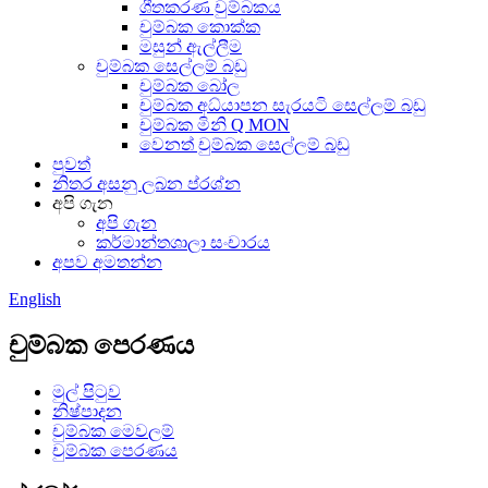
ශීතකරණ චුම්බකය
චුම්බක කොක්ක
මසුන් ඇල්ලීම
චුම්බක සෙල්ලම් බඩු
චුම්බක බෝල
චුම්බක අධ්යාපන සැරයටි සෙල්ලම් බඩු
චුම්බක මිනි Q MON
වෙනත් චුම්බක සෙල්ලම් බඩු
පුවත්
නිතර අසනු ලබන ප්රශ්න
අපි ගැන
අපි ගැන
කර්මාන්තශාලා සංචාරය
අපව අමතන්න
English
චුම්බක පෙරණය
මුල් පිටුව
නිෂ්පාදන
චුම්බක මෙවලම්
චුම්බක පෙරණය