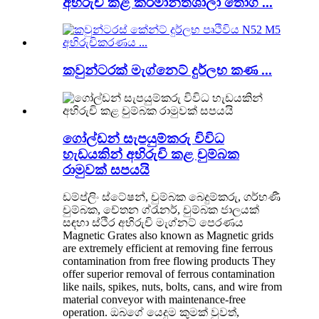
අභිරුචි කළ කර්මාන්තශාලා තොග ...
කවුන්ටරක් මැග්නෙට් දුර්ලභ කණ ...
ගෝල්ඩන් සැපයුම්කරු විවිධ
හැඩයකින් අභිරුචි කළ චුම්බක
රාමුවක් සපයයි
ඩම්ප්ලිං ස්ටේෂන්, චුම්බක බෙදුම්කරු, ගර්භණී
චුම්බක, චේතන ග්රැනර්, චුම්බක ජාලයක්
සඳහා ස්ථිර අභිරුචි මැග්නට් පෙරණය
Magnetic Grates also known as Magnetic grids
are extremely efficient at removing fine ferrous
contamination from free flowing products They
offer superior removal of ferrous contamination
like nails, spikes, nuts, bolts, cans, and wire from
material conveyor with maintenance-free
operation. ඔබගේ යෙදුම කුමක් වුවත්,