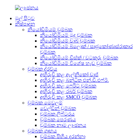
මුල් පිටුව
නිෂ්පාදන
නියෝඩිමියම් චුම්බක
නියෝඩිමියම් මුදු චුම්බක
නියෝඩිමියම් චාබ් චුම්බක
නියෝඩිමියම් බ්ලොක් / සෘජුකෝණාස්රාකාර
චුම්බක
නියෝඩිමියම් ඩිස්ක් / වටකුරු චුම්බක
නියෝඩිමියම් විශේෂ හැඩ චුම්බක
චුම්බක ද්රව්ය
අභිරුචි කළ ඇල්නිකෝ චාජ්
අභිරුචි කළ බන්ධිත එන්.ඩී.එෆ්ඊ.
අභිරුචි කළ ෆෙරිට් චුම්බක
අභිරුචි කළ රබර් චුම්බක
අභිරුචි කළ SMCO චුම්බක
චුම්බක මෙවලම්
වෙල්ඩින් චුම්බක
චුම්බක ලිෆ්ටරය
චුම්බක පෙරණය
චුම්බක නාම ලාංඡනය
චුම්බක ගෘහය
චුම්බක පිහිය දරන්නා