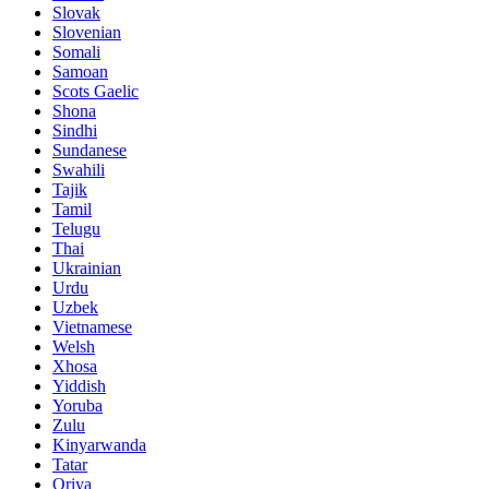
Slovak
Slovenian
Somali
Samoan
Scots Gaelic
Shona
Sindhi
Sundanese
Swahili
Tajik
Tamil
Telugu
Thai
Ukrainian
Urdu
Uzbek
Vietnamese
Welsh
Xhosa
Yiddish
Yoruba
Zulu
Kinyarwanda
Tatar
Oriya