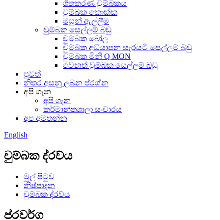
ශීතකරණ චුම්බකය
චුම්බක කොක්ක
මසුන් ඇල්ලීම
චුම්බක සෙල්ලම් බඩු
චුම්බක බෝල
චුම්බක අධ්යාපන සැරයටි සෙල්ලම් බඩු
චුම්බක මිනි Q MON
වෙනත් චුම්බක සෙල්ලම් බඩු
පුවත්
නිතර අසනු ලබන ප්රශ්න
අපි ගැන
අපි ගැන
කර්මාන්තශාලා සංචාරය
අප අමතන්න
English
චුම්බක ද්රව්ය
මුල් පිටුව
නිෂ්පාදන
චුම්බක ද්රව්ය
ප්රවර්ග