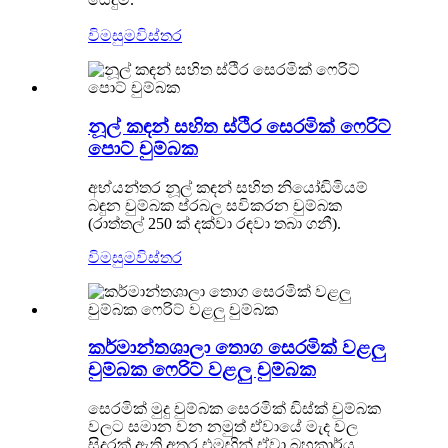
යෙදුම්.
විමසුම
විස්තර
නූල් කඳන් සහිත ස්ථිර සෙරමික් ෆෙරිට්
පොට් චුම්බක
අභ්යන්තර නූල් කඳන් සහිත නියෝඩිමියම්
බඳුන චුම්බක ප්රබල සවිකරන චුම්බක
(රාත්තල් 250 ක් දක්වා රඳවා තබා ගනී).
විමසුම
විස්තර
කර්මාන්තශාලා තොග සෙරමික් වළලු
චුම්බක ෆෙරිට් වළලු චුම්බක
සෙරමික් මුදු චුම්බක සෙරමික් ඩිස්ක් චුම්බක
වලට සමාන වන නමුත් ඒවායේ මැද වල
සිදුරක් ඇති අතර එමඟින් ඒවා බහුකාර්ය