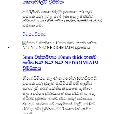
කොබෝල්ට් චුම්බක
සමර්ලියම් කොබෝල්ට් (ස්කොකෝ) තැටි
චුම්බක යනු ඉහළ හෝ ඉතා අඩු උෂ්ණත්ව
පරිසරවල හොඳින් ක්රියා කරන ශක්තිමත් ස්ථිර
චුම්බක වේ.
විමසුම
විස්තර
5mm විෂ්කම්භය 10mm thick නකම
සහිත N42 N42 N42 NEDIOIMIAIM
චුම්බකය
නියෝඩිමියම් ලොන් බෝරෝන් (එන්ඩීඑෆ්ඊ)
චුම්බක යනු දුර්ලභ පෘථිවියකි
එහි ඇදහිය
නොහැකි තරම් ශක්තිමත් චුම්බක ගුණාංග
සඳහා වටිනා චුම්බකයක් එය වඩාත් බලගතු
ස්ථිරයි
චුම්බක තිබේ. ඒවා පුළුල් පරාසයක
බහුලව භාවිතා වේ
අයදුම්පත්, විදුලි මෝටර්
රථවල සිට චුම්බක ස්වර්ණාභරණ දක්වා