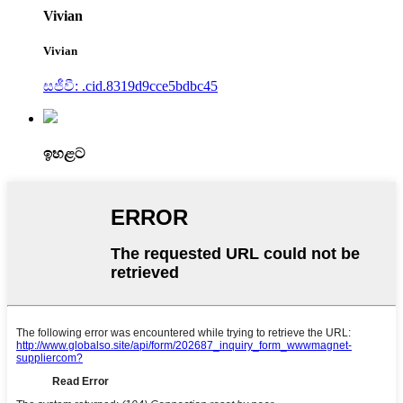
Vivian
Vivian
සජීවී: .cid.8319d9cce5bdbc45
ඉහළට