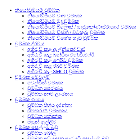
නියෝඩිමියම් චුම්බක
නියෝඩිමියම් චාබ් චුම්බක
නියෝඩිමියම් මුදු චුම්බක
නියෝඩිමියම් බ්ලොක් / සෘජුකෝණාස්රාකාර චුම්බක
නියෝඩිමියම් ඩිස්ක් / වටකුරු චුම්බක
නියෝඩිමියම් විශේෂ හැඩ චුම්බක
චුම්බක ද්රව්ය
අභිරුචි කළ ඇල්නිකෝ චාජ්
අභිරුචි කළ බන්ධිත එන්.ඩී.එෆ්ඊ.
අභිරුචි කළ ෆෙරීට් චුම්බක
අභිරුචි කළ රබර් චුම්බක
අභිරුචි කළ SMCO චුම්බක
චුම්බක මෙවලම්
වෙල්ඩින් චුම්බක
චුම්බක පෙරණය
චුම්බක නාම ලාංඡනය
චුම්බක ගෘහය
චුම්බක පිහිය දරන්නා
ශීතකරණ චුම්බකය
චුම්බක කොක්ක
මසුන් ඇල්ලීම
චුම්බක සෙල්ලම් බඩු
චුම්බක බෝල
චුම්බක අධ්යාපන සැරයටි සෙල්ලම් බඩු