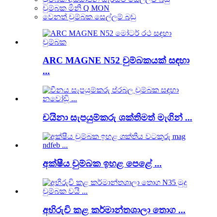
චුම්බක මිනි Q MON
වෙනත් චුම්බක සෙල්ලම් බඩු
ARC MAGNE N52 චුම්බකයක් සඳහා
...
චයිනා සැපයුම්කරු ශක්තිමත් මැගින් ...
අක්ෂීය චුම්බක ඉහළ පෙළේ ...
අභිරුචි කළ කර්මාන්තශාලා තොග ...