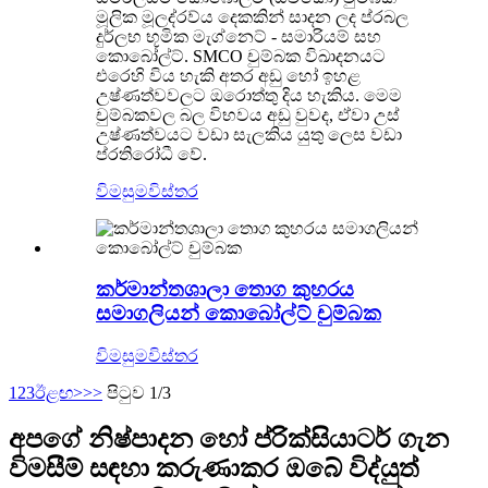
මූලික මූලද්රව්ය දෙකකින් සාදන ලද ප්රබල
දුර්ලභ භූමික මැග්නෙට් - සමාරියම් සහ
කොබෝල්ට්. SMCO චුම්බක විඛාදනයට
එරෙහි විය හැකි අතර අඩු හෝ ඉහළ
උෂ්ණත්වවලට ඔරොත්තු දිය හැකිය. මෙම
චුම්බකවල බල විභවය අඩු වුවද, ඒවා උස්
උෂ්ණත්වයට වඩා සැලකිය යුතු ලෙස වඩා
ප්රතිරෝධී වේ.
විමසුම
විස්තර
කර්මාන්තශාලා තොග කුහරය
සමාගලියන් කොබෝල්ට් චුම්බක
විමසුම
විස්තර
1
2
3
ඊළඟ>
>>
පිටුව 1/3
අපගේ නිෂ්පාදන හෝ ප්රික්සියාටර් ගැන
විමසීම් සඳහා කරුණාකර ඔබේ විද්යුත්