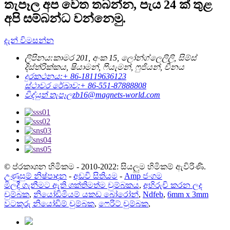
තැපෑල අප වෙත තබන්න, පැය 24 ක් තුළ
අපි සම්බන්ධ වන්නෙමු.
දැන් විමසන්න
ලිපිනය:
කාමර 201, අංක 15, ලෝන්ග්ලෙලිලි, සිම්ස්
දිස්ත්රික්කය, ෂියාමන්, ෆියැමන්, ෆුජියන්, චීනය
දුරකථනය:
+ 86-18119636123
ස්ථාවර රේඛාව:
+ 86-551-87888808
විද්යුත් තැපෑල
zb16@magnets-world.com
© ප්රකාශන හිමිකම - 2010-2022: සියලුම හිමිකම් ඇවිරිණි.
උණුසුම් නිෂ්පාදන
-
අඩවි සිතියම
-
Amp ජංගම
මිලදී ගැනීමට ඇති ශක්තිමත්ම චුම්බකය
,
අභිරුචි කරන ලද
චුම්බක
,
නියෝඩිමියම් යකඩ බෝරෝන්
,
Ndfeb
,
6mm x 3mm
වටකුරු නියෝඩිම් චුම්බක
,
ෆෙරිට් චුම්බක
,