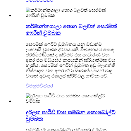
විමසුම
විස්තර
කර්මාන්තශාලා තොග බලවත් සෙරමික්
ෆෙරින් චුම්බක
සෙරමික් ෆෙරිට් චුම්බකය යනු වඩාත්ම
ලාභදායී චුම්බක ද්රව්යයකි. විඛාදනයට හොඳ
ප්රතිරෝධයක් දැක්වීමට එය සාධාරණ වන
අතර එය මධ්යස්ථ තාපයකින් ක්රියාත්මක විය
හැකිය. සෙරමික් ෆෙරින් චුම්බක අඩු බලශක්ති
නිෂ්පාදන වන අතර ඒවා සාමාන්යයෙන් මෘදු
වානේ අඩංගු එකලස් කිරීම්වල භාවිතා වේ.
විමසුම
විස්තර
දුර්ලභ පෘථිවි චාප සමඛන කොබෝල්ට්
චුම්බක
සමර්ලියම් කොබෝල්ට් (ස්වීකෝ) චුම්බක