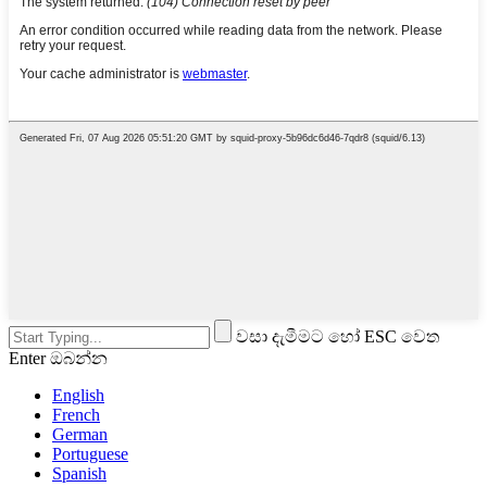
වසා දැමීමට හෝ ESC වෙත
Enter ඔබන්න
English
French
German
Portuguese
Spanish