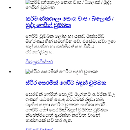
කර්මාන්තශාලා තොග චාප / බ්ලොක් /
මුද්ද ෆෙරින් චුම්බක
ෆෙරිට් චුම්බක ලෝහ හා යකඩ ඔක්සයිඩ්
මිශ්රණයකින් සමන්විත වේ. එසේම, ඒවා ඉතා
කල් පවතින හා ශක්තිමත් සහ විවිධ
ප්රභේදවල ය.
විමසුම
විස්තර
ස්ථිර සෙරමික් ෆෙරිට් බඳුන් චුම්බක
සෙරමික් ෆෙරින් පොල්ට් මැග්නට් ආර්ථික මිල
ගණන් යටතේ හොඳ මට්ටමක් රඳවා තබා
ගැනීම සඳහා ෆෙරිට් චුම්බක භාවිතා කරයි.
ෆෙරිට් හෝ සෙරමික් බඳුන් චුම්බක චුම්බක
ක්ෂේත්රයෙන් ආරක්ෂා කරවන වානේ
භාජනයක් සවි කර ඇත.