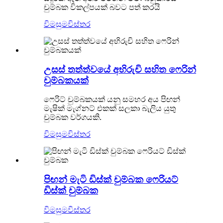
චුම්බක විකල්පයක් බවට පත් කරයි
විමසුම
විස්තර
උසස් තත්ත්වයේ අභිරුචි සහිත ෆෙරින්
චුම්බකයක්
ෆෙරිට් චුම්බකයක් යනු සමහර අය පිඟන්
මැෂික් මැග්නට් එකක් සලකා බැලිය යුතු
චුම්බක වර්ගයකි.
විමසුම
විස්තර
පිඟන් මැටි ඩිස්ක් චුම්බක ෆෙරියට්
ඩිස්ක් චුම්බක
විමසුම
විස්තර