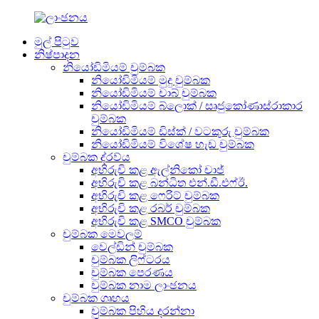
මුල් පිටුව
නිෂ්පාදන
නියෝඩිමියම් චුම්බක
නියෝඩිමියම් මුදු චුම්බක
නියෝඩිමියම් චාබ් චුම්බක
නියෝඩිමියම් බ්ලොක් / සෘජුකෝණාස්රාකාර
චුම්බක
නියෝඩිමියම් ඩිස්ක් / වටකුරු චුම්බක
නියෝඩිමියම් විශේෂ හැඩ චුම්බක
චුම්බක ද්රව්ය
අභිරුචි කළ ඇල්නිකෝ චාජ්
අභිරුචි කළ බන්ධිත එන්.ඩී.එෆ්ඊ.
අභිරුචි කළ ෆෙරිට් චුම්බක
අභිරුචි කළ රබර් චුම්බක
අභිරුචි කළ SMCO චුම්බක
චුම්බක මෙවලම්
වෙල්ඩින් චුම්බක
චුම්බක ලිෆ්ටරය
චුම්බක පෙරණය
චුම්බක නාම ලාංඡනය
චුම්බක ගෘහය
චුම්බක පිහිය දරන්නා