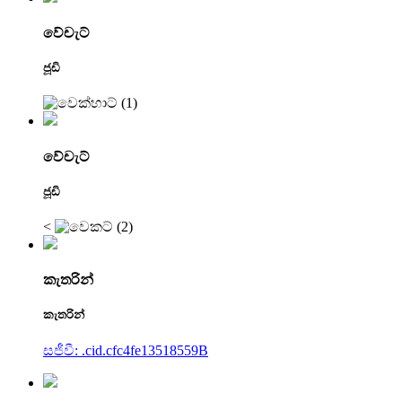
වේචැට්
ජූඩි
වේචැට්
ජූඩි
<
කැතරින්
කැතරින්
සජීවී: .cid.cfc4fe13518559B