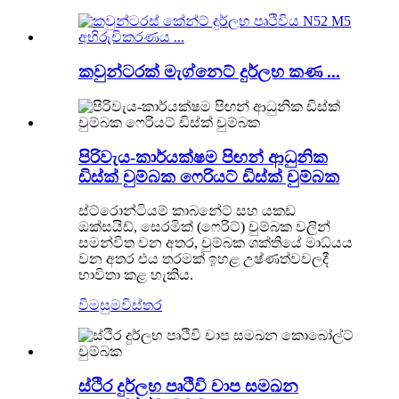
කවුන්ටරක් මැග්නෙට් දුර්ලභ කණ ...
පිරිවැය-කාර්යක්ෂම පිඟන් ආධුනික
ඩිස්ක් චුම්බක ෆෙරියට් ඩිස්ක් චුම්බක
ස්ට්රොන්ටියම් කාබනේට් සහ යකඩ
ඔක්සයිඩ්, සෙරමික් (ෆෙරිට්) චුම්බක වලින්
සමන්විත වන අතර, චුම්බක ශක්තියේ මාධ්යය
වන අතර එය තරමක් ඉහළ උෂ්ණත්වවලදී
භාවිතා කළ හැකිය.
විමසුම
විස්තර
ස්ථිර දුර්ලභ පෘථිවි චාප සමඛන